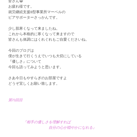
皆さん😀
お疲れ様です。
就労継続支援B型事業所マーベルの
ピアサポーターさっかんです。
少し肌寒くなって来ましたね。
これから本格的に寒くなって来ますので
皆さんも体調にはくれぐれもご自愛くださいね。
今回のブログは
僕が生きて行くうえでいつも大切にしている
『優しさ』について
​今回も語ってみようと思います。
さあ今日もやすらぎのお部屋ですよ
どうぞ宜しくお願い致します。
第73回目
『相手の優しさを理解すれば
自分の心が穏やかになれる』