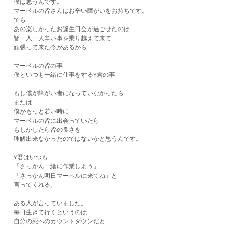
僕は思うんです。
マーベルの皆さんはお辛い障がいをお持ちです。
でも
あの楽しかったお誕生日会が過ごせたのは
皆一人一人辛い事を乗り越えて来て
頑張って来た今があるから
マーベルの皆の事
僕といつも一緒に仕事をするY君の事
もし僕が障がい者になっていなかったら
または
僕がもっと若い時に
マーベルの皆に出会っていたら
もしかしたら皆の良さを
理解出来なかったのではないかと思うんです。
Y君はいつも
「さっかん一緒に作業しよう」
「さっかん明日マーベルに来てね」と
言ってくれる。
ある人が言っていました。
毎日生きて行くというのは
自分の死へのカウントダウンだと