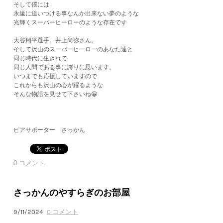
そして僕には
永遠に追いつける事なんか出来ない夢のような
光輝くスーパーヒーローのような存在です
大谷翔平選手。井上尚弥さん。
そして沢山のスーパーヒーローのあなた達と
同じ時代に生きれて
同じ人間である事に誇りに思います。
いつまでも応援していますので
これからも沢山の心が躍るような
そんな物語を見せて下さいね😀
ピアサポーター さっかん
0 コメント
さっかんのやすらぎのお部屋
9/11/2024
0 コメント