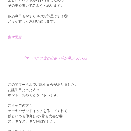
楽しいイベントが行われましたので
その事を書いてみようと思います。
さあ今日もやすらぎのお部屋ですよ😄
どうぞ宜しくお願い致します。
第72回目
『マーベルの皆と出会う時が早かったら』
この間マーベルでお誕生日会がありました。
お誕生日だった方々
ホントにおめでとうございます。
スタッフの方も
ケーキやサンドイッチを作ってくれて
僕といつも仲良しのY君も大喜び😀
ステキなステキな時間でした。