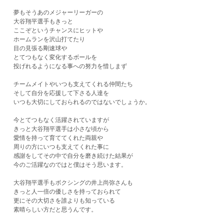
夢もそうあのメジャーリーガーの
大谷翔平選手もきっと
ここぞというチャンスにヒットや
ホームランを沢山打てたり
目の見張る剛速球や
とてつもなく変化するボールを
投げれるようになる事への努力を惜しまず
チームメイトやいつも支えてくれる仲間たち
そして自分を応援して下さる人達を
いつも大切にしておられるのではないでしょうか。
今とてつもなく活躍されていますが
きっと大谷翔平選手は小さな頃から
愛情を持って育ててくれた両親や
周りの方にいつも支えてくれた事に
感謝をしてその中で自分を磨き続けた結果が
今のご活躍なのではと僕はそう思います。
大谷翔平選手もボクシングの井上尚弥さんも
きっと人一倍の優しさを持っておられて
更にその大切さを誰よりも知っている
素晴らしい方だと思うんです。