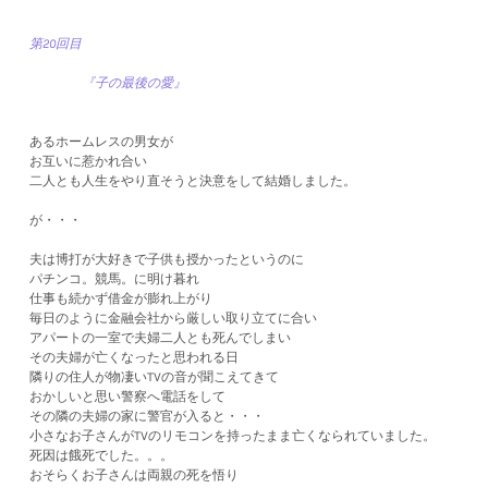
第20回目
『子の最後の愛』
あるホームレスの男女が
お互いに惹かれ合い
二人とも人生をやり直そうと決意をして結婚しました。
が・・・
夫は博打が大好きで子供も授かったというのに
パチンコ。競馬。に明け暮れ
仕事も続かず借金が膨れ上がり
​毎日のように金融会社から厳しい取り立てに合い
アパートの一室で夫婦二人とも死んでしまい
その夫婦が亡くなったと思われる日
隣りの住人が物凄いTVの音が聞こえてきて
おかしいと思い警察へ電話をして
その隣の夫婦の家に警官が入ると・・・
小さなお子さんがTVのリモコンを持ったまま亡くなられていました。
死因は餓死でした。。。
おそらくお子さんは両親の死を悟り