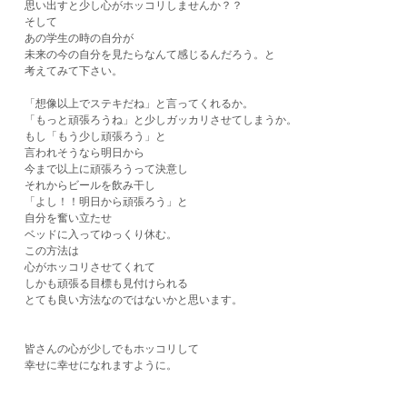
思い出すと少し心がホッコリしませんか？？
そして
あの学生の時の自分が
未来の今の自分を見たらなんて感じるんだろう。と
考えてみて下さい。
「想像以上でステキだね」と言ってくれるか。
「もっと頑張ろうね」と少しガッカリさせてしまうか。
もし「もう少し頑張ろう」と
言われそうなら明日から
今まで以上に頑張ろうって決意し
それからビールを飲み干し
「よし！！明日から頑張ろう」と
​自分を奮い立たせ
ベッドに入ってゆっくり休む。
この方法は
心がホッコリさせてくれて
しかも頑張る目標も見付けられる
とても良い方法なのではないかと思います。
皆さんの心が少しでもホッコリして
幸せに幸せになれますように。