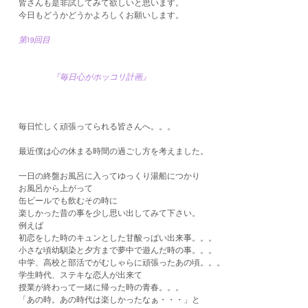
​皆さんも是非試してみて欲しいと思います。
今日もどうかどうかよろしくお願いします。
第19回目
『毎日心がホッコリ計画』
毎日忙しく頑張ってられる皆さんへ。。。
最近僕は心の休まる時間の過ごし方を考えました。
一日の終盤お風呂に入ってゆっくり湯船につかり
お風呂から上がって
缶ビールでも飲むその時に
楽しかった昔の事を少し思い出してみて下さい。
例えば
初恋をした時のキュンとした甘酸っぱい出来事。。。
小さな頃幼馴染と夕方まで夢中で遊んだ時の事。。。
中学、高校と部活でがむしゃらに頑張ったあの頃。。。
学生時代、ステキな恋人が出来て
授業が終わって一緒に帰った時の青春。。。
「あの時。あの時代は楽しかったなぁ・・・」と