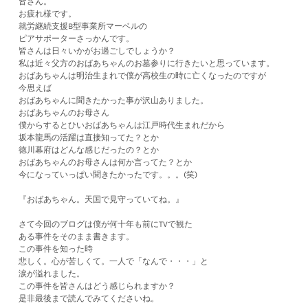
皆さん。
お疲れ様です。
就労継続支援B型事業所マーベルの
ピアサポーターさっかんです。
皆さんは日々いかがお過ごしでしょうか？
私は近々父方のおばあちゃんのお墓参りに行きたいと思っています。
おばあちゃんは明治生まれで僕が高校生の時に亡くなったのですが
今思えば
おばあちゃんに聞きたかった事が沢山ありました。
おばあちゃんのお母さん
僕からするとひいおばあちゃんは江戸時代生まれだから
坂本龍馬の活躍は直接知ってた？とか
徳川幕府はどんな感じだったの？とか
おばあちゃんのお母さんは何か言ってた？とか
今になっていっぱい聞きたかったです。。。(笑)
『おばあちゃん。天国で見守っていてね。』
さて今回のブログは僕が何十年も前にTVで観た
ある事件をそのまま書きます。
この事件を知った時
悲しく。心が苦しくて。一人で「なんで・・・」と
​涙が溢れました。
この事件を皆さんはどう感じられますか？
是非最後まで読んでみてくださいね。