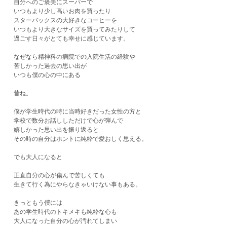
自分へのご褒美にスーパーで
いつもより少し高いお肉を買ったり
スターバックスの大好きなコーヒーを
いつもより大きなサイズを買ってみたりして
過ごす日々がとても幸せに感じています。
なぜなら精神科の病院での入院生活の経験や
苦しかった過去の思い出が
いつも僕の心の中にある
昔ね。
僕が学生時代の時に当時好きだった女性の方と
学校で数分お話ししただけで心が弾んで
嬉しかった思い出を振り返ると
その時の自分はホントに純粋で愛おしく思える。
でも大人になると
正直自分の心が傷んで苦しくても
生きて行く為にやらなきゃいけない事もある。
きっともう僕には
あの学生時代のトキメキも純粋な心も
大人になった自分の心が汚れてしまい