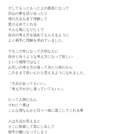
そしてもっともっと上の親友になって
沢山の夢を語り合ったり
僕の欠点も全て理解して
受け止めてくれる
そんな風になりたくて
自分の考え方を認めてもらえるように
よく相手に理解を求めていました。
でもこの年になって大切な人に
自分と合うような考え方になって欲しい
という感情ではなく
お互いの考え方が違って当たり前だから
このままで良いんだと思えるようになれました。
『欠点があってもいい』
『考え方が少し違っていてもいい』
だって人間だもん
それに一番は
こんな僕なんかと日々一緒に過ごしてくれる事
人は欠点が見えると
そこに執着して気にし出して
相手が嫌になってしまう