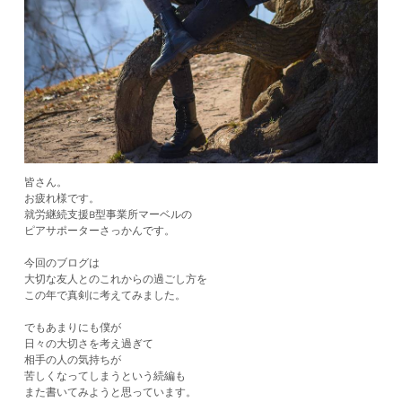
皆さん。
お疲れ様です。
就労継続支援B型事業所マーベルの
ピアサポーターさっかんです。
今回のブログは
大切な友人とのこれからの過ごし方を
この年で真剣に考えてみました。
でもあまりにも僕が
日々の大切さを考え過ぎて
相手の人の気持ちが
苦しくなってしまうという続編も
また書いてみようと思っています。