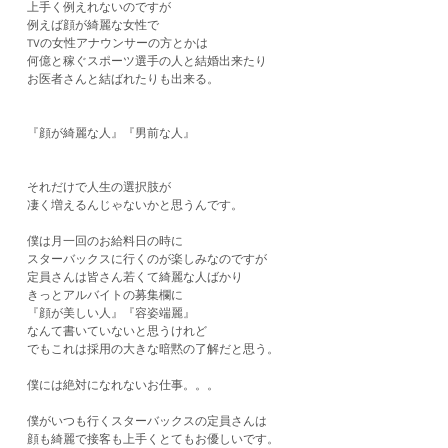
上手く例えれないのですが
例えば顔が綺麗な女性で
TVの女性アナウンサーの方とかは
何億と稼ぐスポーツ選手の人と結婚出来たり
お医者さんと結ばれたりも出来る。
『顔が綺麗な人』『男前な人』
それだけで人生の選択肢が
凄く増えるんじゃないかと思うんです。
僕は月一回のお給料日の時に
スターバックスに行くのが楽しみなのですが
定員さんは皆さん若くて綺麗な人ばかり
きっとアルバイトの募集欄に
『顔が美しい人』『容姿端麗』
なんて書いていないと思うけれど
でもこれは採用の大きな暗黙の了解だと思う。
僕には絶対になれないお仕事。。。
僕がいつも行くスターバックスの定員さんは
顔も綺麗で接客も上手くとてもお優しいです。