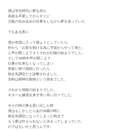
僕は学生時代に夢を持ち
高校を卒業してからすぐに
大阪の住み込みの仕事をしながら夢を追っていた
でもある夜に
僕が布団に入って寝ようとしていたら
外から「お前を助ける為に宇宙からやって来た」
と声が聞こえてそうそれが幻聴の始まりでした。
そして46時中声が聞こえて
仕事が出来なくなってしまい
実家に帰り病院に行ったら
統合失調症だと診断されました。
当時は精神分裂病という病名でした。
それから地獄の始まりでした。
ギターも練習出来ず辛い辛い日々でした。
今その時の事を思い出した時
僕はもしかしたらあの18歳の時に
統合失調症になってしまった時点で
もう夢は叶えられないと決まってしまっていた
のではないかと思うんです。