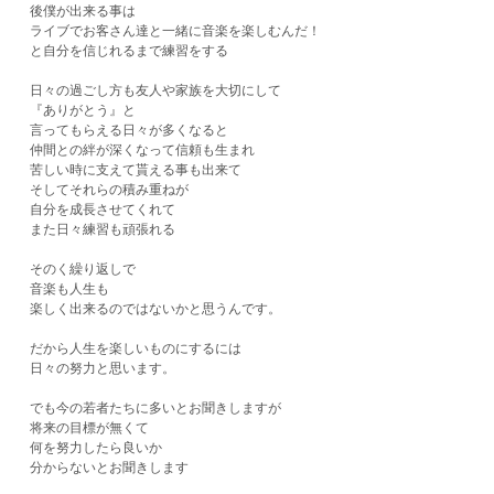
後僕が出来る事は
ライブでお客さん達と一緒に音楽を楽しむんだ！
と自分を信じれるまで練習をする
日々の過ごし方も友人や家族を大切にして
『ありがとう』と
言ってもらえる日々が多くなると
仲間との絆が深くなって信頼も生まれ
苦しい時に支えて貰える事も出来て
そしてそれらの積み重ねが
自分を成長させてくれて
また日々練習も頑張れる
そのく繰り返しで
音楽も人生も
楽しく出来るのではないかと思うんです。
だから人生を楽しいものにするには
日々の努力と思います。
でも今の若者たちに多いとお聞きしますが
将来の目標が無くて
何を努力したら良いか
分からないとお聞きします