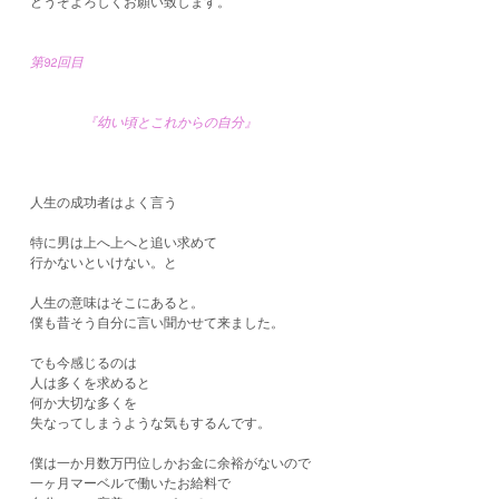
どうぞよろしくお願い致します。
第92回目
『幼い頃とこれからの自分』
人生の成功者はよく言う
特に男は上へ上へと追い求めて
行かないといけない。と
人生の意味はそこにあると。
僕も昔そう自分に言い聞かせて来ました。
でも今感じるのは
人は多くを求めると
何か大切な多くを
失なってしまうような気もするんです。
僕は一か月数万円位しかお金に余裕がないので
一ヶ月マーベルで働いたお給料で