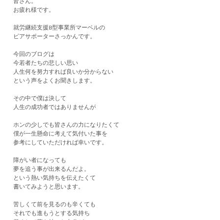
皆さん。
お疲れ様です。
就労継続支援B型事業所マーベルの
ピアサポーターさっかんです。
今回のブログは
今若者たちの悲しい思い
人生何を努力すれば良いか分からない
という声をよくお聞きします。
その中で僕は決して
人生の成功者ではありませんが
ホンの少しでも皆さんの力になりたくて
僕が一生懸命に考えて気付いた事を
参考にしていただければ幸いです。
障がい者になっても
夢を追う事が出来るんだよ。
という熱い気持ちを伝えたくて
書いてみようと思います。
苦しくて前を見るのも辛くても
それでも進もうとする気持ち