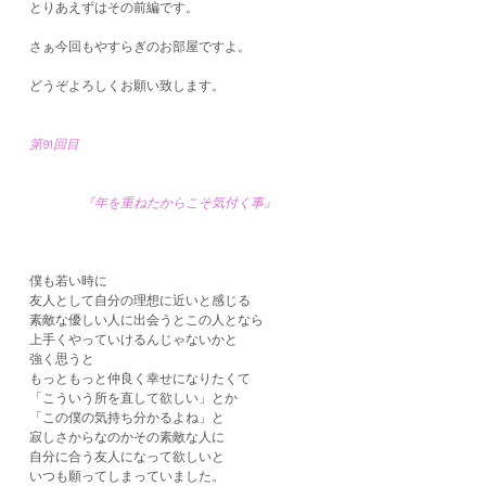
とりあえずはその前編です。
さぁ今回もやすらぎのお部屋ですよ。
どうぞよろしくお願い致します。
第91回目
『年を重ねたからこそ気付く事』
僕も若い時に
友人として自分の理想に近いと感じる
素敵な優しい人に出会うとこの人となら
上手くやっていけるんじゃないかと
強く思うと
もっともっと仲良く幸せになりたくて
「こういう所を直して欲しい」とか
「この僕の気持ち分かるよね」と
寂しさからなのかその素敵な人に
自分に合う友人になって欲しいと
いつも願ってしまっていました。