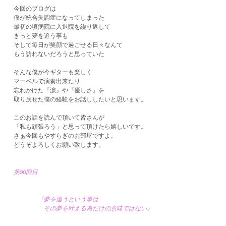
今回のブログは
僕が統合失調症になってしまった
最初の頃病院に入退院を繰り返して
きっと夢を追う事も
そして毎日が笑顔で過ごせる日々なんて
もう訪れないだろうと思っていた
そんな僕が今ギターも楽しく
マーベルで演奏出来たり
忘れかけた『涙』や『優しさ』を
取り戻せた僕の経験をお話ししたいと思います。
このお話を読んで頂いて皆さんが
「私も頑張ろう」と思って頂けたら嬉しいです。
さぁ今回もやすらぎのお部屋ですよ。
どうぞよろしくお願い致します。
第90回目
『夢を追うという事は
その夢を叶える為だけの意味ではない』