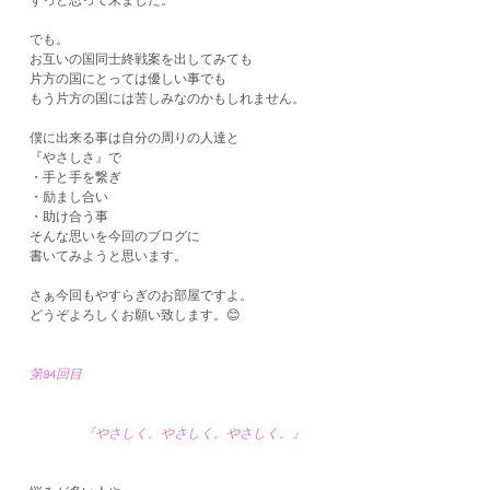
でも。
お互いの国同士終戦案を出してみても
片方の国にとっては優しい事でも
もう片方の国には苦しみなのかもしれません。
僕に出来る事は自分の周りの人達と
『やさしさ』で
・手と手を繋ぎ
・励まし合い
・助け合う事
そんな思いを今回のブログに
書いてみようと思います。
さぁ今回もやすらぎのお部屋ですよ。
どうぞよろしくお願い致します。😊
第94回目
『やさしく。やさしく。やさしく。』