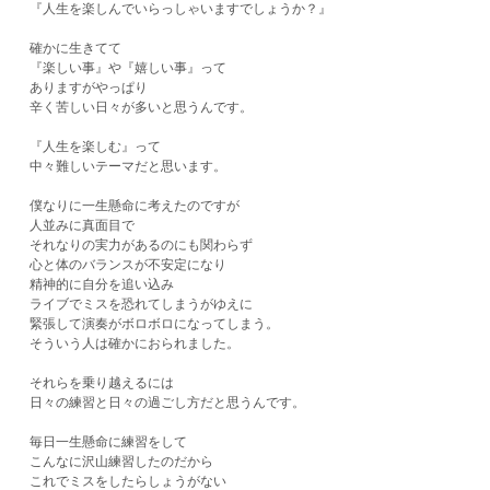
『人生を楽しんでいらっしゃいますでしょうか？』
確かに生きてて
『楽しい事』や『嬉しい事』って
ありますがやっぱり
辛く苦しい日々が多いと思うんです。
『人生を楽しむ』って
中々難しいテーマだと思います。
僕なりに一生懸命に考えたのですが
人並みに真面目で
それなりの実力があるのにも関わらず
心と体のバランスが不安定になり
精神的に自分を追い込み
ライブでミスを恐れてしまうがゆえに
緊張して演奏がボロボロになってしまう。
そういう人は確かにおられました。
それらを乗り越えるには
日々の練習と日々の過ごし方だと思うんです。
毎日一生懸命に練習をして
こんなに沢山練習したのだから
これでミスをしたらしょうがない