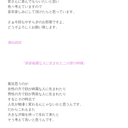
皆さんに喜んでもらいたいと思い
色々考えていますので
是非楽しみにして頂けたらと思っています。
さぁ今回もやすらぎのお部屋ですよ。
どうぞよろしくお願い致します。
第93回目
『容姿端麗な人に生まれたこの世の特権』
最近思うのが
女性の方で顔が綺麗な人に生まれたり
男性の方で顔が男前な人に生まれたり
するとその時点で
人生が物凄く変わるんじゃないかと思うんです。
だからこれもまた
大きな才能を持って生れて来たと
そう考えて良いと思うんです。