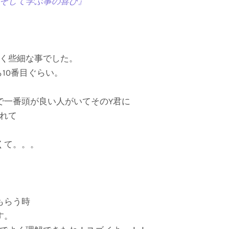
して学ぶ事の喜び』
く些細な事でした。
10番目ぐらい。
で一番頭が良い人がいてそのY君に
れて
くて。。。
もらう時
す。