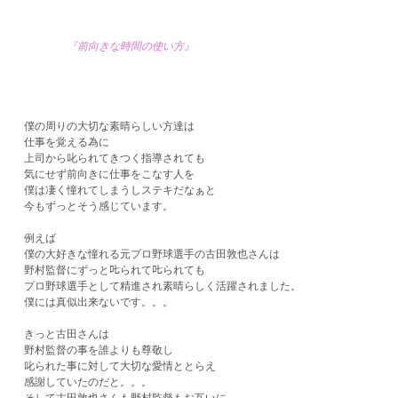
『前向きな時間の使い方』
僕の周りの大切な素晴らしい方達は
仕事を覚える為に
上司から叱られてきつく指導されても
気にせず前向きに仕事をこなす人を
僕は凄く憧れてしまうしステキだなぁと
今もずっとそう感じています。
例えば
僕の大好きな憧れる元プロ野球選手の古田敦也さんは
野村監督にずっと𠮟られて𠮟られても
プロ野球選手として精進され素晴らしく活躍されました。
僕には真似出来ないです。。。
きっと古田さんは
野村監督の事を誰よりも尊敬し
叱られた事に対して大切な愛情ととらえ
感謝していたのだと。。。