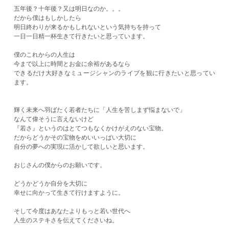
五年後？十年後？又は明日なのか。。。
だから僕はもしかしたら
明日終わりが来るかもしれないという気持ちを持って
一日一日精一杯生きて行きたいと思っています。
僕のこれからの人生は
今まで以上に時間とお金に余裕があるなら
できるだけ大好きなミュージシャンのライブを観に行きたいと思ってい
ます。
輝く未来へ羽ばたく若者たちに「人生を苦しまず悩まないで」
なんて偉そうに言えないけど
『若さ』というのはとてつもなくかけがえのない宝物。
だからどうかその宝物をめいいっぱい大切に
自分の夢への実現に活かして欲しいと思います。
おじさんの僕からのお願いです。
どうかどうか自分を大切に
幸せに向かって生きて行けますように。
そして今度はあなたよりもっと若い世代へ
人生のステキさを伝えてくださいね。