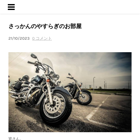
ようこそ
サービス
さっかんのやすらぎのお部屋
活動内容
ブログ
21/10/2023
0 コメント
会社概要
皆さん。