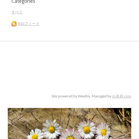
Categories
すべて
RSSフィード
Site powered by Weebly. Managed by
お名前.com