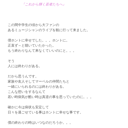
『これから輝く若者たちへ』
この間中学生の頃から大ファンの
あるミュージシャンのライブを観に行って来ました。
僕ホントに幸せでした。。。ホントに。
正直ず～と聴いていたかった。
もう終わりなんて来なくていいのにと。。。
そう
人には終わりがある。
だから思うんです。
家族や友人そしてマーベルの仲間たちと
一緒にいられるのには終わりがある。
こんな想いをするなんて
若い時病気が酷い時は真逆の事を思っていたのに。。。
確かに今は病状も安定して
日々を過ごせている事はホントに幸せな事です。
僕の終わりの時はいつなのだろうか。。。