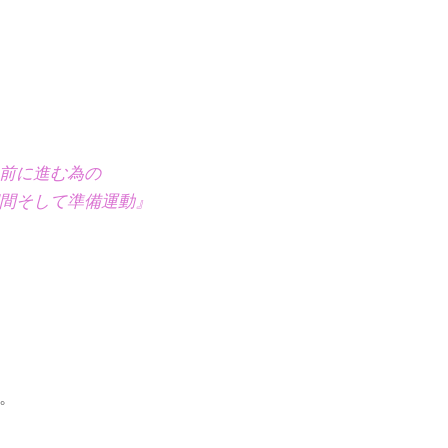
に進む為の
準備運動』
。