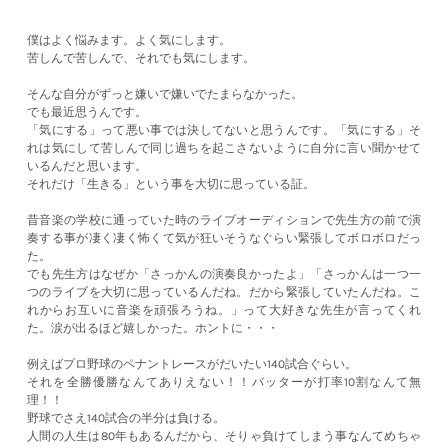
僕はよく悩みます。よく気にします。
苦しんで苦しんで、それでも気にします。
そんな自分がずっと嫌いで嫌いでたまらなかった。
でも最近思うんです。
「気にする」って悪い事では決してないと思うんです。「気にする」そ
れは気にして苦しんで同じ過ちを起こさないように自分に言い聞かせて
いるんだと思います。
それだけ「生きる」という事を大切に思っている証。
昔音楽の学校に通っていた時のライブオーディションで先生方の前で演
奏する事が凄く凄く怖くて気が狂いそうなぐらい緊張してボロボロだっ
た。
でも先生方はなぜか「さっかんの演奏良かったよ」「さっかんは一つ一
つのライブを大切に思っているんだね。だから緊張していたんだね。こ
れからお互いに音楽を頑張ろうね。」って大好きな先生が言ってくれ
た。涙が出るほど嬉しかった。ホントに・・・
例えばプロ野球のペナントレースがだいたい140試合ぐらい。
それを全勝優勝なんてありえない！！バッターが打率10割なんて無
理！！
野球でさえ140試合の半分は負ける。
人間の人生は80年もあるんだから、そりゃ負けてしまう事なんてめちゃ