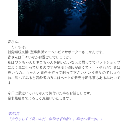
皆さん。
こんにちは。
就労継続支援B型事業所マーベルピアサポーターさっかんです。
皆さんは日々いかがお過ごしでしょうか。
私はワンちゃんとネコちゃんを飼いたいなぁと思っててペットショップ
によく見に行っているのですが物凄く値段が高くて・・・それだけ命は
尊いもの。ちゃんと責任を持って飼って下さいという事なのでしょう
ね。調べてみると高齢者の方にはペットの販売を断る事もあるみたいで
す。
今日は最近いろいろ考えて気付いた事をお話しします。
是非最後までよろしくお願いいたします。
第7回目
『自分らしくて良いんだ。無理せず自然に。幸せへ第一歩。』