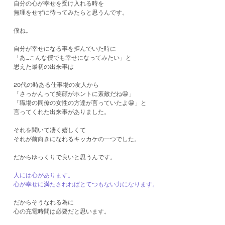
自分の心が幸せを受け入れる時を
無理をせずに待ってみたらと思うんです。
僕ね。
自分が幸せになる事を拒んでいた時に
「あ…こんな僕でも幸せになってみたい」と
思えた最初の出来事は
20代の時ある仕事場の友人から
「さっかんって笑顔がホントに素敵だね😀」
「職場の同僚の女性の方達が言っていたよ😀」と
言ってくれた出来事がありました。
それを聞いて凄く嬉しくて
それが前向きになれるキッカケの一つでした。
だからゆっくりで良いと思うんです。
人には心があります。
心が幸せに満たされればとてつもない力になります。
だからそうなれる為に
心の充電時間は必要だと思います。