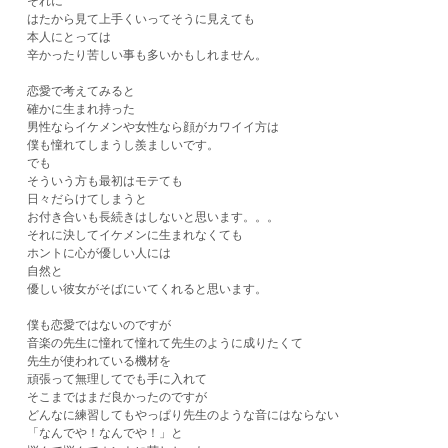
それに
はたから見て上手くいってそうに見えても
本人にとっては
辛かったり苦しい事も多いかもしれません。
恋愛で考えてみると
確かに生まれ持った
男性ならイケメンや女性なら顔がカワイイ方は
僕も憧れてしまうし羨ましいです。
でも
そういう方も最初はモテても
日々だらけてしまうと
お付き合いも長続きはしないと思います。。。
それに決してイケメンに生まれなくても
ホントに心が優しい人には
​自然と
優しい彼女がそばにいてくれると思います。
僕も恋愛ではないのですが
音楽の先生に憧れて憧れて先生のように成りたくて
先生が使われている機材を
頑張って無理してでも手に入れて
そこまではまだ良かったのですが
どんなに練習してもやっぱり先生のような音にはならない
「なんでや！なんでや！」と