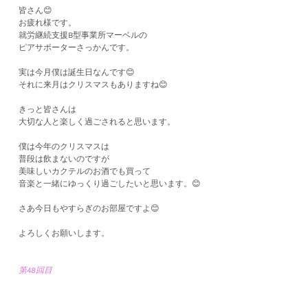
皆さん😊
お疲れ様です。
就労継続支援B型事業所マーベルの
ピアサポーターさっかんです。
実は今月僕は誕生日なんです😊
それに来月はクリスマスもありますね😊
きっと皆さんは
大切な人と楽しく過ごされると思います。
僕は今年のクリスマスは
普段は飲まないのですが
美味しいカクテルのお酒でも買って
音楽と一緒にゆっくり過ごしたいと思います。😊
さあ今日もやすらぎのお部屋ですよ😊
よろしくお願いします。
第48回目