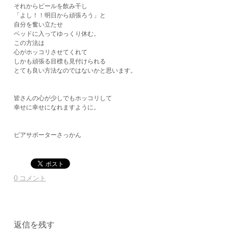
それからビールを飲み干し
「よし！！明日から頑張ろう」と
​自分を奮い立たせ
ベッドに入ってゆっくり休む。
この方法は
心がホッコリさせてくれて
しかも頑張る目標も見付けられる
とても良い方法なのではないかと思います。
皆さんの心が少しでもホッコリして
幸せに幸せになれますように。
ピアサポーターさっかん
0 コメント
返信を残す