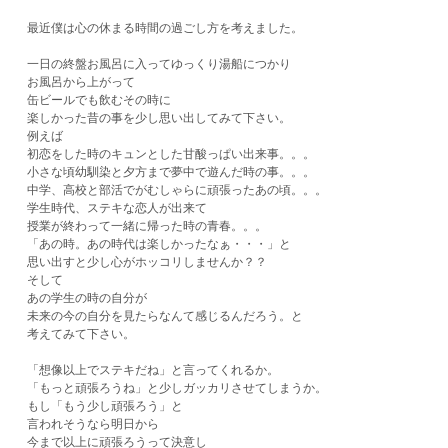
最近僕は心の休まる時間の過ごし方を考えました。
一日の終盤お風呂に入ってゆっくり湯船につかり
お風呂から上がって
缶ビールでも飲むその時に
楽しかった昔の事を少し思い出してみて下さい。
例えば
初恋をした時のキュンとした甘酸っぱい出来事。。。
小さな頃幼馴染と夕方まで夢中で遊んだ時の事。。。
中学、高校と部活でがむしゃらに頑張ったあの頃。。。
学生時代、ステキな恋人が出来て
授業が終わって一緒に帰った時の青春。。。
「あの時。あの時代は楽しかったなぁ・・・」と
思い出すと少し心がホッコリしませんか？？
そして
あの学生の時の自分が
未来の今の自分を見たらなんて感じるんだろう。と
考えてみて下さい。
「想像以上でステキだね」と言ってくれるか。
「もっと頑張ろうね」と少しガッカリさせてしまうか。
もし「もう少し頑張ろう」と
言われそうなら明日から
今まで以上に頑張ろうって決意し