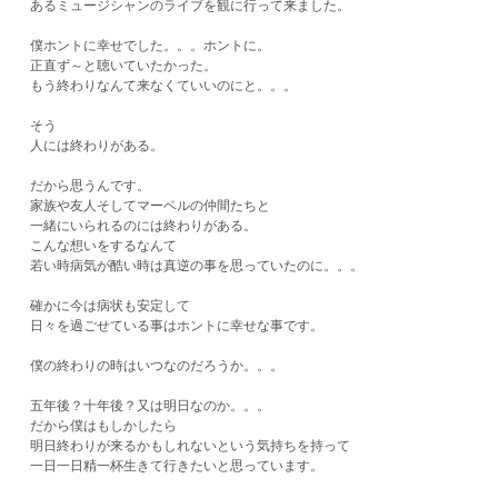
あるミュージシャンのライブを観に行って来ました。
僕ホントに幸せでした。。。ホントに。
正直ず～と聴いていたかった。
もう終わりなんて来なくていいのにと。。。
そう
人には終わりがある。
だから思うんです。
家族や友人そしてマーベルの仲間たちと
一緒にいられるのには終わりがある。
こんな想いをするなんて
若い時病気が酷い時は真逆の事を思っていたのに。。。
確かに今は病状も安定して
日々を過ごせている事はホントに幸せな事です。
僕の終わりの時はいつなのだろうか。。。
五年後？十年後？又は明日なのか。。。
だから僕はもしかしたら
明日終わりが来るかもしれないという気持ちを持って
一日一日精一杯生きて行きたいと思っています。