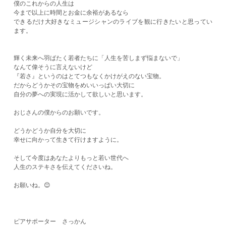
僕のこれからの人生は
今まで以上に時間とお金に余裕があるなら
できるだけ大好きなミュージシャンのライブを観に行きたいと思ってい
ます。
輝く未来へ羽ばたく若者たちに「人生を苦しまず悩まないで」
なんて偉そうに言えないけど
『若さ』というのはとてつもなくかけがえのない宝物。
だからどうかその宝物をめいいっぱい大切に
自分の夢への実現に活かして欲しいと思います。
おじさんの僕からのお願いです。
どうかどうか自分を大切に
幸せに向かって生きて行けますように。
そして今度はあなたよりもっと若い世代へ
人生のステキさを伝えてくださいね。
お願いね。😊
ピアサポーター さっかん