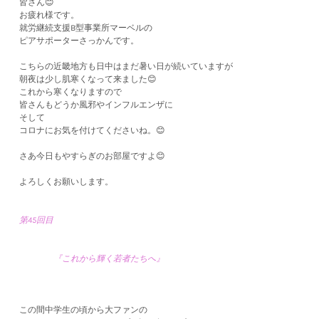
皆さん😊
お疲れ様です。
就労継続支援B型事業所マーベルの
ピアサポーターさっかんです。
こちらの近畿地方も日中はまだ暑い日が続いていますが
朝夜は少し肌寒くなって来ました😊
これから寒くなりますので
皆さんもどうか風邪やインフルエンザに
そして
コロナにお気を付けてくださいね。😊
さあ今日もやすらぎのお部屋ですよ😊
よろしくお願いします。
第45回目
『これから輝く若者たちへ』
この間中学生の頃から大ファンの