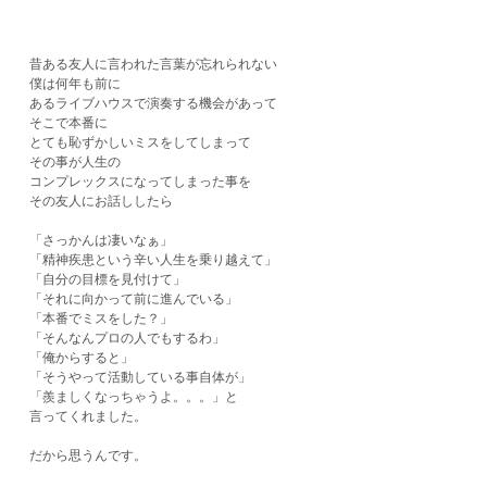
昔ある友人に言われた言葉が忘れられない
僕は何年も前に
あるライブハウスで演奏する機会があって
そこで本番に
とても恥ずかしいミスをしてしまって
その事が人生の
コンプレックスになってしまった事を
その友人にお話ししたら
「さっかんは凄いなぁ」
「精神疾患という辛い人生を乗り越えて」
「自分の目標を見付けて」
「それに向かって前に進んでいる」
「本番でミスをした？」
「そんなんプロの人でもするわ」
「俺からすると」
「そうやって活動している事自体が」
「羨ましくなっちゃうよ。。。」と
言ってくれました。
だから思うんです。