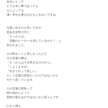
自分にとって
とても辛い事であっても
人によっては
凄く幸せな事なのかもしれないですね。
今思い出すのも辛いですが
昔ある女性の方に
「さっかんは」
「悲劇のヒーローを演じているやろ！」と
言われました。
その時ホントに苦しかったけど
その言葉の裏は
『さっかんは十分幸せなのだから』
『くよくよせず』
『生きて行って欲しい』
という言葉の意味だったのではないかと
今そう思っています。
人の言葉の意味って
時の流れによって
意味が変わるのではないかと思うんです。
だから例え