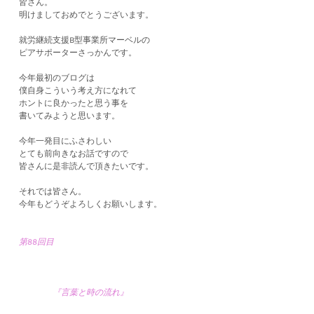
皆さん。
明けましておめでとうございます。
就労継続支援B型事業所マーベルの
ピアサポーターさっかんです。
今年最初のブログは
僕自身こういう考え方になれて
ホントに良かったと思う事を
書いてみようと思います。
今年一発目にふさわしい
とても前向きなお話ですので
皆さんに是非読んで頂きたいです。
それでは皆さん。
今年もどうぞよろしくお願いします。
第88回目
『言葉と時の流れ』