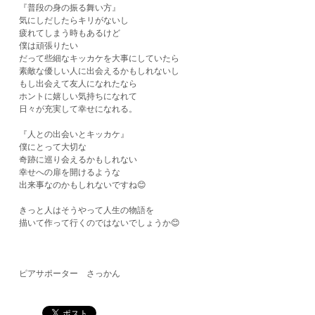
『普段の身の振る舞い方』
気にしだしたらキリがないし
疲れてしまう時もあるけど
僕は頑張りたい
だって些細なキッカケを大事にしていたら
素敵な優しい人に出会えるかもしれないし
もし出会えて友人になれたなら
ホントに嬉しい気持ちになれて
日々が充実して幸せになれる。
『人との出会いとキッカケ』
僕にとって大切な
奇跡に巡り会えるかもしれない
幸せへの扉を開けるような
出来事なのかもしれないですね😊
きっと人はそうやって人生の物語を
描いて作って行くのではないでしょうか😊
ピアサポーター さっかん