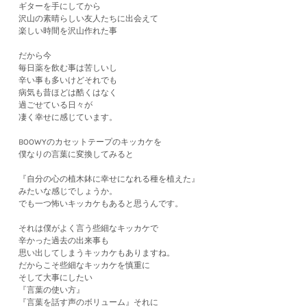
ギターを手にしてから
沢山の素晴らしい友人たちに出会えて
楽しい時間を沢山作れた事
だから今
毎日薬を飲む事は苦しいし
辛い事も多いけどそれでも
病気も昔ほどは酷くはなく
過ごせている日々が
凄く幸せに感じています。
BOOWYのカセットテープのキッカケを
僕なりの言葉に変換してみると
『自分の心の植木鉢に幸せになれる種を植えた』
みたいな感じでしょうか。
でも一つ怖いキッカケもあると思うんです。
それは僕がよく言う些細なキッカケで
辛かった過去の出来事も
思い出してしまうキッカケもありますね。
だからこそ些細なキッカケを慎重に
そして大事にしたい
『言葉の使い方』
『言葉を話す声のボリューム』それに