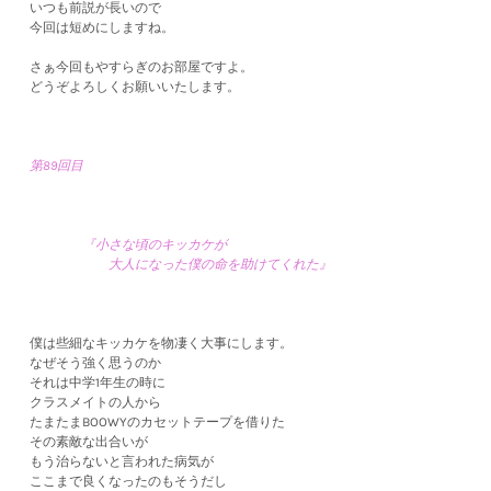
いつも前説が長いので
今回は短めにしますね。
さぁ今回もやすらぎのお部屋ですよ。
どうぞよろしくお願いいたします。
第89回目
『小さな頃のキッカケが
大人になった僕の命を助けてくれた』
僕は些細なキッカケを物凄く大事にします。
なぜそう強く思うのか
それは中学1年生の時に
クラスメイトの人から
たまたまBOOWYのカセットテープを借りた
その素敵な出合いが
もう治らないと言われた病気が
ここまで良くなったのもそうだし