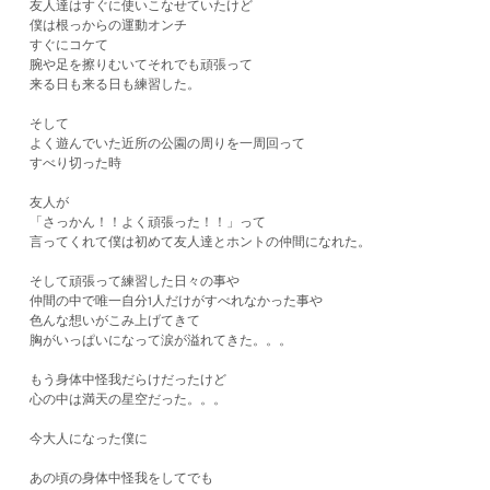
友人達はすぐに使いこなせていたけど
僕は根っからの運動オンチ
すぐにコケて
腕や足を擦りむいてそれでも頑張って
来る日も来る日も練習した。
そして
よく遊んでいた近所の公園の周りを一周回って
すべり切った時
友人が
「さっかん！！よく頑張った！！」って
言ってくれて僕は初めて友人達とホントの仲間になれた。
そして頑張って練習した日々の事や
仲間の中で唯一自分1人だけがすべれなかった事や
色んな想いがこみ上げてきて
胸がいっぱいになって涙が溢れてきた。。。
もう身体中怪我だらけだったけど
心の中は満天の星空だった。。。
今大人になった僕に
あの頃の身体中怪我をしてでも