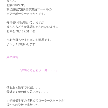
皆さん。
お疲れ様です。
就労継続支援B型事業所マーベルの
ピアサポーターさっかんです。
毎日暑い日が続いていますが
皆さんもどうか体調を崩されないように
お気を付けくださいね。
さあ今日もやすらぎのお部屋です。
よろしくお願いします。
第38回目
『仲間たちともう一度・・・』
僕もあと数年で50歳。。。
最近よく昔の事を思い出す。。。
小学校低学年の頃初めてローラースケートが
僕たちの学校で流行った。