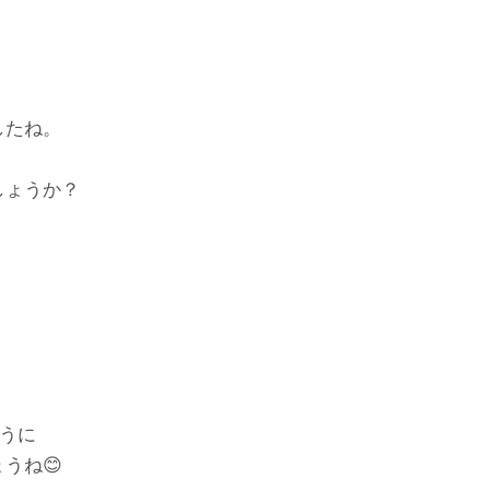
したね。
しょうか？
。
うに
うね😊