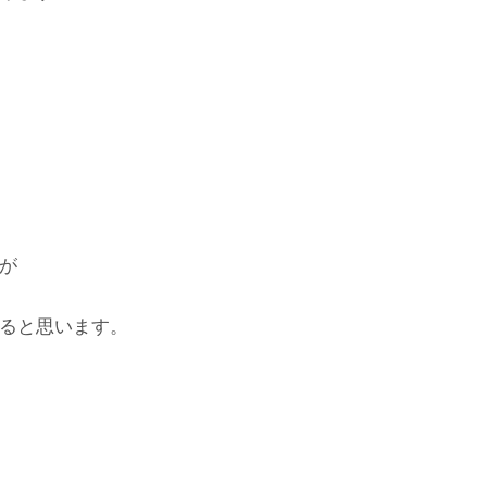
が
ると思います。