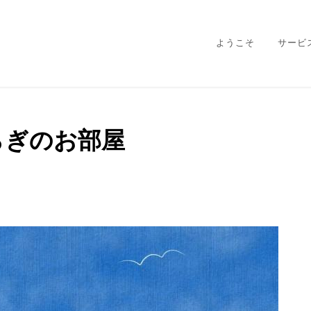
ようこそ
サービ
らぎのお部屋