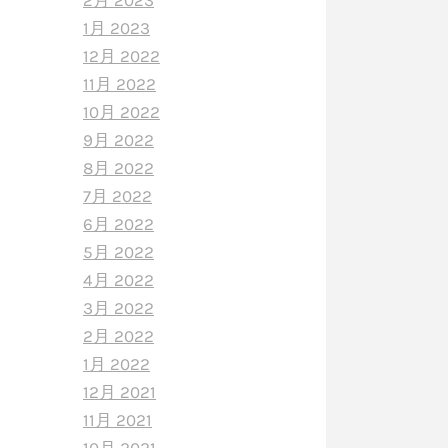
2月 2023
1月 2023
12月 2022
11月 2022
10月 2022
9月 2022
8月 2022
7月 2022
6月 2022
5月 2022
4月 2022
3月 2022
2月 2022
1月 2022
12月 2021
11月 2021