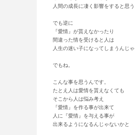
人間の成長に凄く影響をすると思う
でも逆に
『愛情』が貰えなかったり
間違った情を受けると人は
人生の迷い子になってしまうんじゃ
でもね。
こんな事を思うんです。
たとえ人は愛情を貰えなくても
そこから人は悩み考え
『愛情』を作る事が出来て
人に『愛情』を与える事が
出来るようになるんじゃないかと