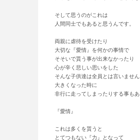
そして思うのがこれは
人間同士でもあると思うんです。
両親に虐待を受けたり
大切な『愛情』を何かの事情で
そそいで貰う事が出来なかったり
心が辛く悲しい思いをした
そんな子供達は全員とは言いません
大きくなった時に
非行に走ってしまったりする事もあ
『愛情』
これは多くを貰うと
とてつもない『力』となって