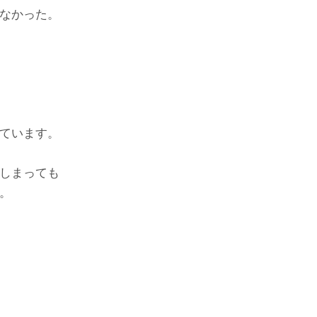
なかった。
ています。
しまっても
。