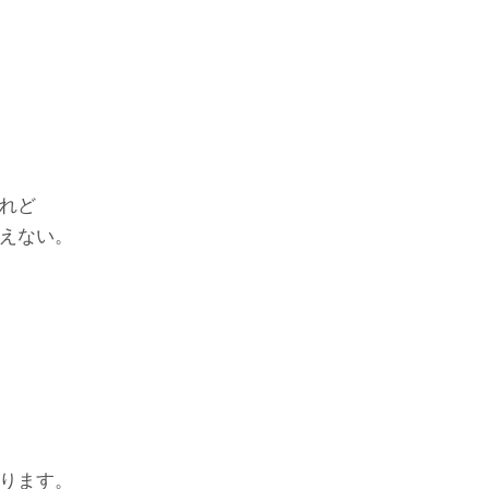
れど
えない。
ります。