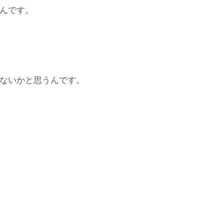
んです。
ないかと思うんです。